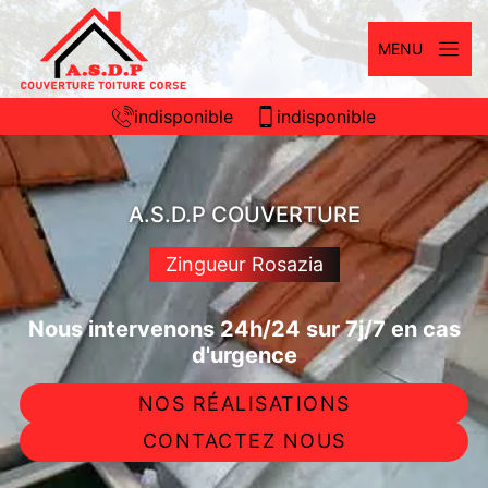
MENU
indisponible
indisponible
A.S.D.P COUVERTURE
Zingueur Rosazia
Nous intervenons 24h/24 sur 7j/7 en cas
d'urgence
NOS RÉALISATIONS
CONTACTEZ NOUS