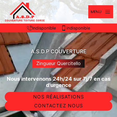
MENU
indisponible
indisponible
A.S.D.P COUVERTURE
Zingueur Quercitello
Nous intervenons 24h/24 sur 7j/7 en cas
d'urgence
NOS RÉALISATIONS
CONTACTEZ NOUS