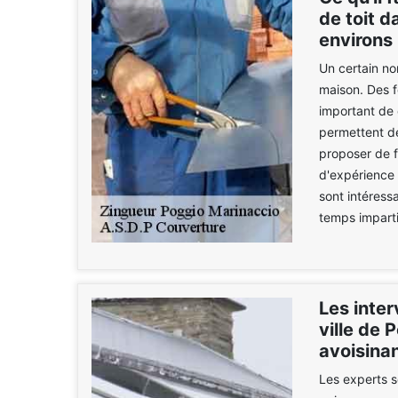
de toit d
environs
Un certain no
maison. Des fe
important de 
permettent de
proposer de f
d'expérience 
sont intéress
temps imparti
Les inter
ville de 
avoisina
Les experts s