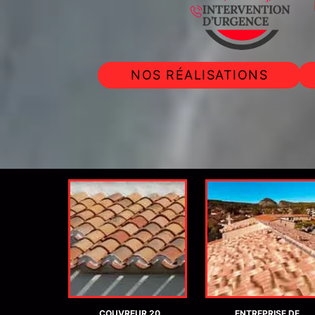
NOS RÉALISATIONS
IER 20
COUVREUR 20
ENTREPRISE DE