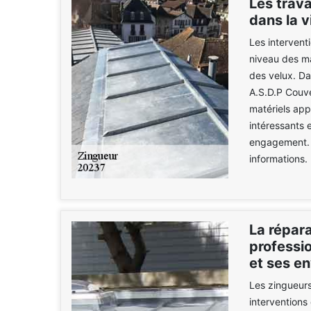
Les trava
dans la v
Les intervent
niveau des ma
des velux. Da
A.S.D.P Couve
matériels app
intéressants 
engagement. Il
informations.
La répara
professio
et ses en
Les zingueurs
interventions 