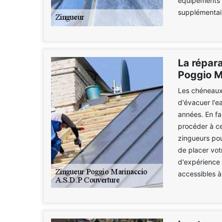
équipements 
supplémentair
La répara
Poggio M
Les chéneaux 
d'évacuer l'ea
années. En fai
procéder à ce
zingueurs pou
de placer vot
d'expérience 
accessibles à