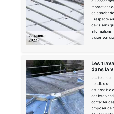
qui concernent
réparations d
de convier de
Il respecte a
devis sans qu'
informations,
visiter son sit
Les trava
dans la v
Les toits des 
possible de m
est possible d
ces intervent
contacter des
proposer de f