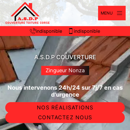
MENU
indisponible
indisponible
A.S.D.P COUVERTURE
Zingueur Nonza
Nous intervenons 24h/24 sur 7j/7 en cas
d'urgence
NOS RÉALISATIONS
CONTACTEZ NOUS