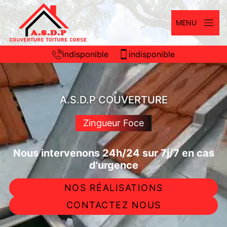
MENU
indisponible
indisponible
A.S.D.P COUVERTURE
Zingueur Foce
Nous intervenons 24h/24 sur 7j/7 en cas
d'urgence
NOS RÉALISATIONS
CONTACTEZ NOUS