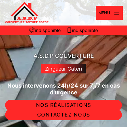
MENU
indisponible
indisponible
A.S.D.P COUVERTURE
Zingueur Cateri
Nous intervenons 24h/24 sur 7j/7 en cas
d'urgence
NOS RÉALISATIONS
CONTACTEZ NOUS