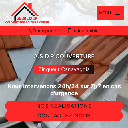
MENU
indisponible
indisponible
A.S.D.P COUVERTURE
Zingueur Canavaggia
Nous intervenons 24h/24 sur 7j/7 en cas
d'urgence
NOS RÉALISATIONS
CONTACTEZ NOUS