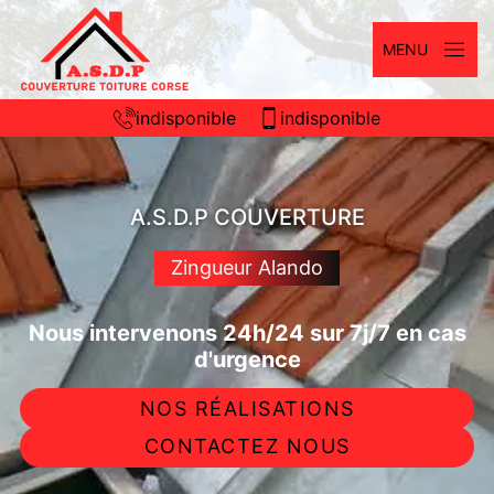
MENU
indisponible
indisponible
A.S.D.P COUVERTURE
Zingueur Alando
Nous intervenons 24h/24 sur 7j/7 en cas
d'urgence
NOS RÉALISATIONS
CONTACTEZ NOUS