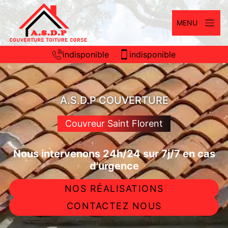
MENU
indisponible
indisponible
A.S.D.P COUVERTURE
Couvreur Saint Florent
Nous intervenons 24h/24 sur 7j/7 en cas
d'urgence
NOS RÉALISATIONS
CONTACTEZ NOUS