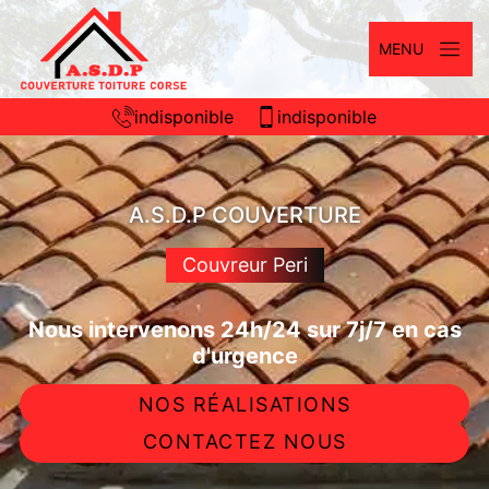
MENU
indisponible
indisponible
A.S.D.P COUVERTURE
Couvreur Peri
Nous intervenons 24h/24 sur 7j/7 en cas
d'urgence
NOS RÉALISATIONS
CONTACTEZ NOUS