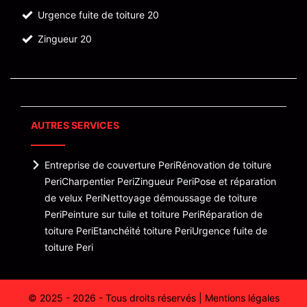
Urgence fuite de toiture 20
Zingueur 20
AUTRES SERVICES
Entreprise de couverture Peri
Rénovation de toiture
Peri
Charpentier Peri
Zingueur Peri
Pose et réparation
de velux Peri
Nettoyage démoussage de toiture
Peri
Peinture sur tuile et toiture Peri
Réparation de
toiture Peri
Etanchéité toiture Peri
Urgence fuite de
toiture Peri
© 2025 - 2026 - Tous droits réservés |
Mentions légales