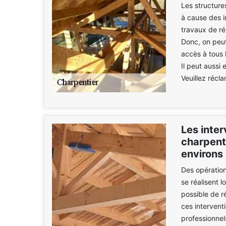
Les structur
à cause des in
travaux de rép
Donc, on peut
accès à tous l
Il peut aussi 
Veuillez récl
Les inte
charpente
environs
Des opération
se réalisent l
possible de r
ces interventi
professionnel