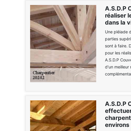
A.S.D.P 
réaliser 
dans la v
Une pléiade d
parties supér
sont à faire.
pour les réal
A.S.D.P Couve
d'un meilleur
complémentair
A.S.D.P C
effectuer
charpente
environs