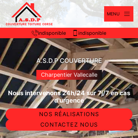
MENU
indisponible
indisponible
A.S.D.P COUVERTURE
Charpentier Vallecalle
Nous intervenons 24h/24 sur 7j/7 en cas
d'urgence
NOS RÉALISATIONS
CONTACTEZ NOUS