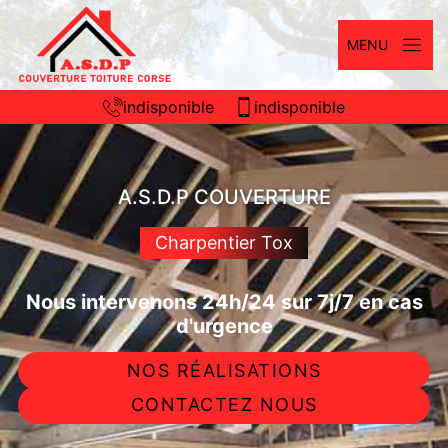
MENU
indisponible
indisponible
A.S.D.P COUVERTURE
Charpentier Tox
Nous intervenons 24h/24 sur 7j/7 en cas
d'urgence
NOS RÉALISATIONS
CONTACTEZ NOUS