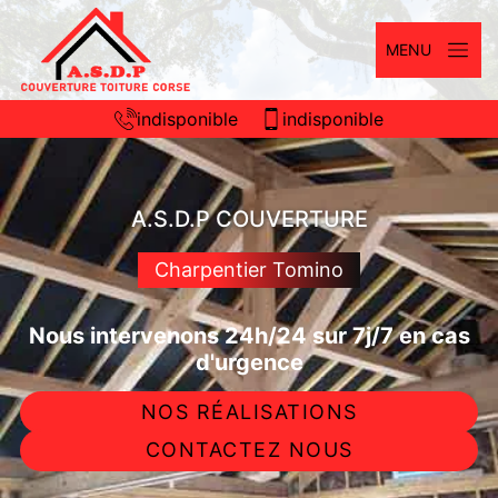
MENU
indisponible
indisponible
A.S.D.P COUVERTURE
Charpentier Tomino
Nous intervenons 24h/24 sur 7j/7 en cas
d'urgence
NOS RÉALISATIONS
CONTACTEZ NOUS