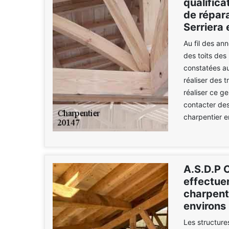
qualifica
de répara
Serriera 
Au fil des an
des toits des 
constatées au
réaliser des 
réaliser ce ge
contacter des
charpentier e
A.S.D.P C
effectuer
charpente
environs
Les structur