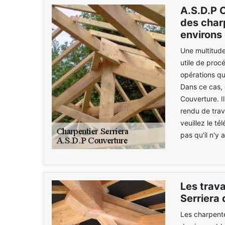
A.S.D.P C
des charp
environs
Une multitude 
utile de procé
opérations qu
Dans ce cas, 
Couverture. I
rendu de trav
veuillez le té
pas qu'il n'y
Les trav
Serriera
Les charpente