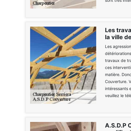
sont très int
Les trav
la ville 
Les agression
détériorations
travaux de t
ces intervent
matière. Donc
Couverture. Ve
intéressants e
veuillez le t
A.S.D.P C