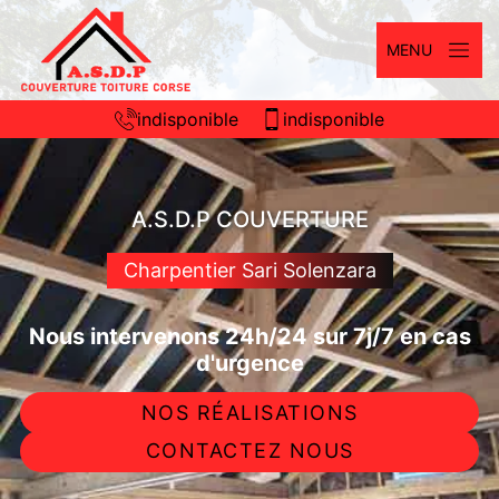
MENU
indisponible
indisponible
A.S.D.P COUVERTURE
Charpentier Sari Solenzara
Nous intervenons 24h/24 sur 7j/7 en cas
d'urgence
NOS RÉALISATIONS
CONTACTEZ NOUS