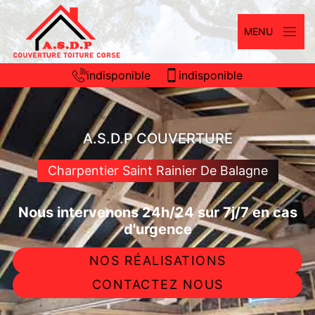
MENU
indisponible
indisponible
A.S.D.P COUVERTURE
Charpentier Saint Rainier De Balagne
Nous intervenons 24h/24 sur 7j/7 en cas
d'urgence
NOS RÉALISATIONS
CONTACTEZ NOUS