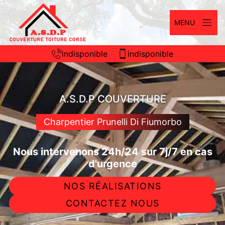
MENU
indisponible
indisponible
A.S.D.P COUVERTURE
Charpentier Prunelli Di Fiumorbo
Nous intervenons 24h/24 sur 7j/7 en cas
d'urgence
NOS RÉALISATIONS
CONTACTEZ NOUS