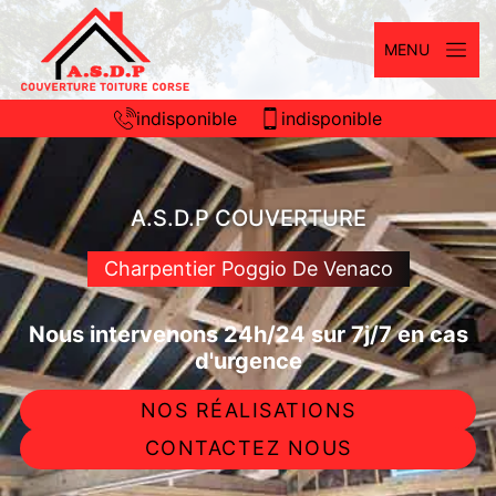
MENU
indisponible
indisponible
A.S.D.P COUVERTURE
Charpentier Poggio De Venaco
Nous intervenons 24h/24 sur 7j/7 en cas
d'urgence
NOS RÉALISATIONS
CONTACTEZ NOUS