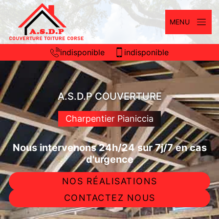
MENU
indisponible
indisponible
A.S.D.P COUVERTURE
Charpentier Pianiccia
Nous intervenons 24h/24 sur 7j/7 en cas
d'urgence
NOS RÉALISATIONS
CONTACTEZ NOUS