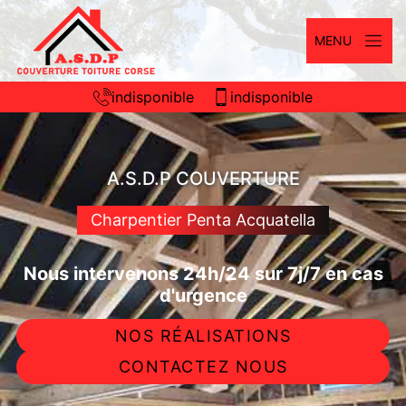
MENU
indisponible
indisponible
A.S.D.P COUVERTURE
Charpentier Penta Acquatella
Nous intervenons 24h/24 sur 7j/7 en cas
d'urgence
NOS RÉALISATIONS
CONTACTEZ NOUS