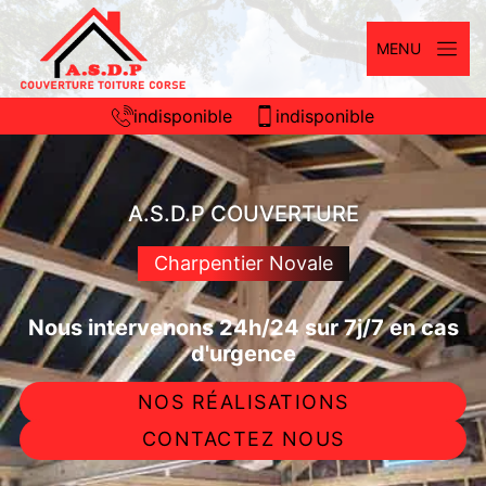
MENU
indisponible
indisponible
A.S.D.P COUVERTURE
Charpentier Novale
Nous intervenons 24h/24 sur 7j/7 en cas
d'urgence
NOS RÉALISATIONS
CONTACTEZ NOUS