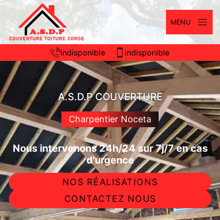
MENU
indisponible
indisponible
A.S.D.P COUVERTURE
Charpentier Noceta
Nous intervenons 24h/24 sur 7j/7 en cas
d'urgence
NOS RÉALISATIONS
CONTACTEZ NOUS