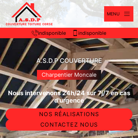
MENU
indisponible
indisponible
A.S.D.P COUVERTURE
Charpentier Moncale
Nous intervenons 24h/24 sur 7j/7 en cas
d'urgence
NOS RÉALISATIONS
CONTACTEZ NOUS