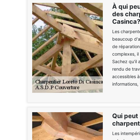
À qui peu
des char
Casinca
Les charpente
beaucoup d'at
de réparation
complexes, il 
Sachez qu'il a
rendu de trava
accessibles à
informations, 
Qui peut 
charpent
Les intempérie