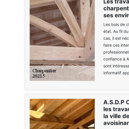
Les trav
charpente
ses envi
Les bois de c
état. Au fil 
cas, il est n
faire ces inte
professionnel
confiance à A
sont intéress
informatif ap
A.S.D.P C
les trav
la ville 
avoisina