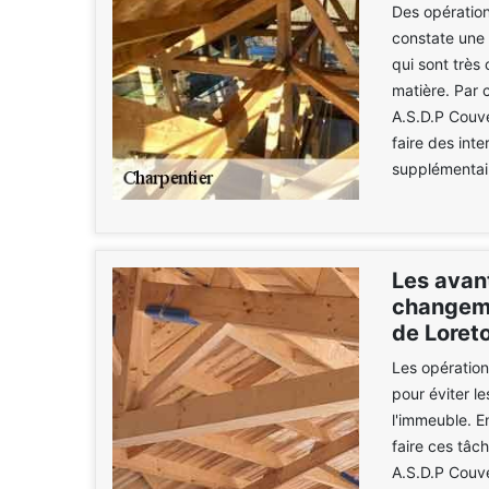
Des opératio
constate une 
qui sont très 
matière. Par 
A.S.D.P Couve
faire des int
supplémentair
Les avant
changeme
de Loreto
Les opération
pour éviter l
l'immeuble. E
faire ces tâc
A.S.D.P Couve