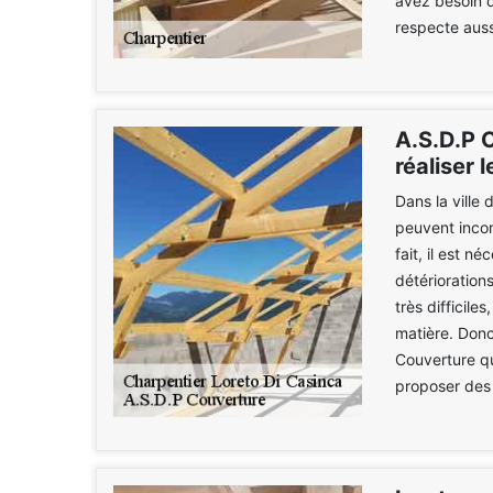
avez besoin d'
respecte aussi
A.S.D.P C
réaliser 
Dans la ville
peuvent inco
fait, il est n
détériorations
très difficile
matière. Donc
Couverture qu
proposer des t