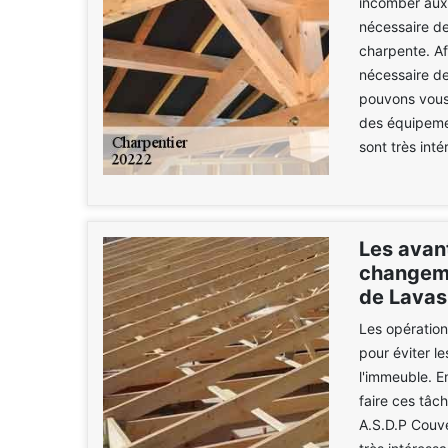
incomber aux 
nécessaire de
charpente. Afi
nécessaire de
pouvons vous 
des équipemen
sont très inté
Les avant
changeme
de Lavas
Les opération
pour éviter l
l'immeuble. E
faire ces tâc
A.S.D.P Couve