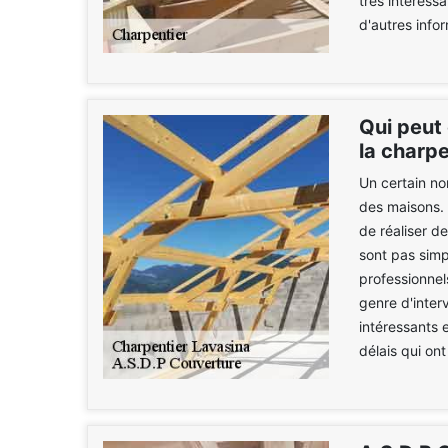
très intéressa
d'autres info
Qui peut 
la charp
Un certain no
des maisons. I
de réaliser d
sont pas simp
professionnel
genre d'inter
intéressants e
délais qui ont