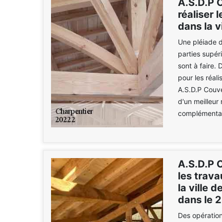
A.S.D.P 
réaliser 
dans la v
Une pléiade d
parties supér
sont à faire.
pour les réal
A.S.D.P Couve
d'un meilleur
complémentair
A.S.D.P C
les trav
la ville 
dans le 
Des opératio