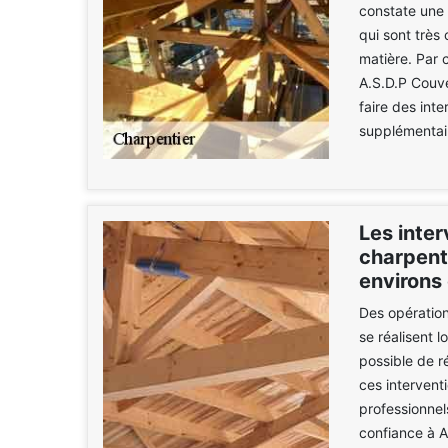
constate une 
qui sont très 
matière. Par 
A.S.D.P Couve
faire des int
supplémentair
Les inte
charpente
environs
Des opération
se réalisent l
possible de r
ces interventi
professionnel
confiance à A