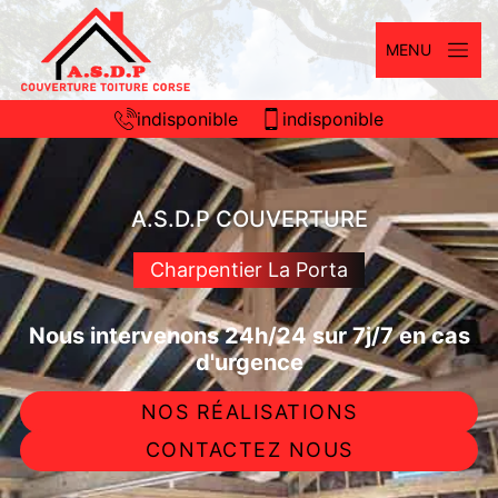
MENU
indisponible
indisponible
A.S.D.P COUVERTURE
Charpentier La Porta
Nous intervenons 24h/24 sur 7j/7 en cas
d'urgence
NOS RÉALISATIONS
CONTACTEZ NOUS