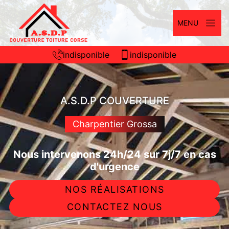
MENU
indisponible
indisponible
A.S.D.P COUVERTURE
Charpentier Grossa
Nous intervenons 24h/24 sur 7j/7 en cas
d'urgence
NOS RÉALISATIONS
CONTACTEZ NOUS