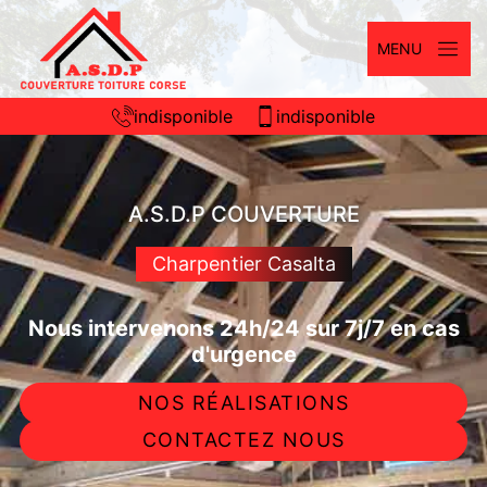
MENU
indisponible
indisponible
A.S.D.P COUVERTURE
Charpentier Casalta
Nous intervenons 24h/24 sur 7j/7 en cas
d'urgence
NOS RÉALISATIONS
CONTACTEZ NOUS