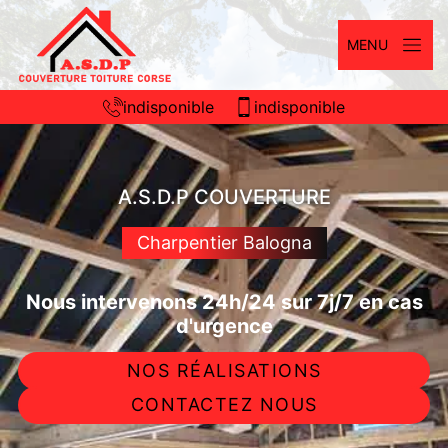
MENU
indisponible
indisponible
A.S.D.P COUVERTURE
Charpentier Balogna
Nous intervenons 24h/24 sur 7j/7 en cas
d'urgence
NOS RÉALISATIONS
CONTACTEZ NOUS