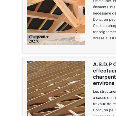
l'immeuble. E
éléments s'ils
nécessaire de
Donc, on peut
C'est un charp
renseignement
dresse aussi 
A.S.D.P C
effectuer
charpente
environs
Les structur
à cause des in
travaux de rép
Donc, on peut