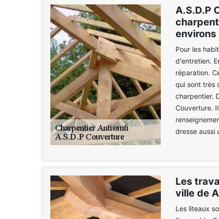
A.S.D.P C
charpente
environs
Pour les habi
d'entretien. E
réparation. C
qui sont très
charpentier. 
Couverture. Il
renseignement
dresse aussi 
Les trav
ville de 
Les liteaux s