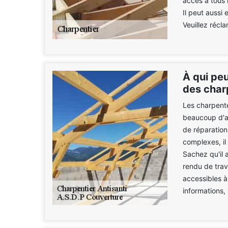
accès à tous l
Il peut aussi 
Veuillez récl
À qui peu
des char
Les charpente
beaucoup d'at
de réparation
complexes, il 
Sachez qu'il a
rendu de trava
accessibles à
informations, 